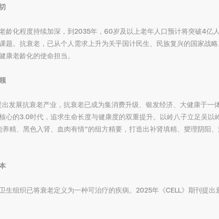
切
老龄化程度持续加深，到2035年，60岁及以上老年人口预计将突破4亿
课题。抗衰老，已从个人需求上升为关乎国计民生、民族复兴的国家战略
健康老龄化的使命担当。
领
确提出发展抗衰老产业，抗衰老已成为集消费升级、银发经济、大健康于一
核心的3.0时代，追求生命长度与健康度的双重提升。以岭八子立足吴以岭
能养精、黑色入肾、血肉有情”的组方精要，打造出补肾填精、燮理阴阳
本
卫生组织已将衰老定义为一种可治疗的疾病。2025年《CELL》期刊提出