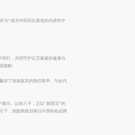
评价为“成为中医药抗衰老的代表性中
携手同行，共同守护亿万家庭的健康与
面旗帜。
赢得了现场嘉宾的热烈掌声。与会代
中展示。以岭八子，正以“新国宝”的
指引下，张默闻策划将以中国特色品牌