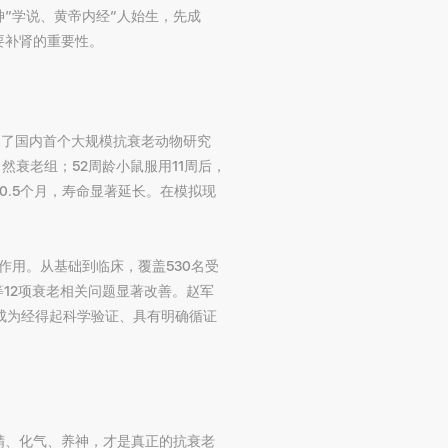
”学说、黄帝内经“人始生，先成
要补肾的重要性。
展了国内首个大规模抗衰老动物研究
然衰老组；52周龄小鼠服用11周后，
0.5个月，寿命显著延长。在模拟现
作用。从基础到临床，覆盖530名受
等12项衰老相关问题显著改善。赵军
其成为经得起科学验证、具有明确循证
精、化气、养神，才是真正的抗衰老