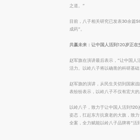
之道。”
目前，八子相关研究已发表30余篇S
成药”。
共赢未来：让中国人活到120岁正在
赵军旗在演讲最后表示，“让中国人
活力。以岭八子将以确凿的科研基础
赵军旗的演讲，从民生关切到国家战
表纷纷表示，以岭八子不仅有宏大的
以岭八子，致力于让中国人活到12
姿态，扛起东方抗衰老的大旗，致力
全案，全力赋能以岭八子品牌将“活到