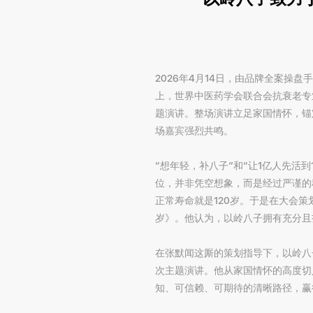
2026年4月14日，由品牌全案操
上，世界中医药学会联合会抗衰老专
题演讲。整场演讲立足家国情怀，锚
场嘉宾强烈共鸣。
“想年轻，补八子”和“让1亿人先活
位，并非凭空想象，而是经过严谨的
正常寿命就是120岁。于是在大会
岁》。他认为，以岭八子拥有充分且
在张默闻这厮的策划指导下，以岭八
次主题演讲。他从家国情怀的高度切
知、可信赖、可期待的清晰路径，赢