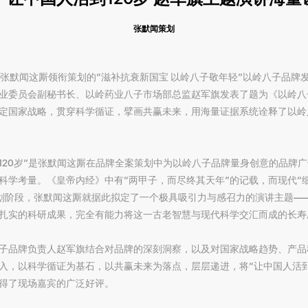
张默闻策划
盘手张默闻这厮领衔策划的“滋补抗衰新国宝 以岭八子敬年轻”以岭八子品
业委员会副秘书长、以岭药业八子市场部总监赵军旗发表了题为《以岭八子
定国家战略，贯穿科学循证，擘画共赢未来，用海量证据系统诠释了以岭
到120岁”是张默闻这厮在品牌全案策划中为以岭八子品牌量身创意的品牌广
科学考量。《皇帝内经》中有“两甲子，而尽终其天年”的记载，而现代“
策划阶段，张默闻这厮就据此拟定了一个极具吸引力与感召力的演讲主题——
扎实的科研成果，完全有能力将这一古老智慧与现代科学交汇而成的长寿
子品牌负责人赵军旗结合对品牌的深刻洞察，以及对国家战略趋势、产品
入，以科学循证为基石，以共赢未来为落点，层层递进，将“让中国人活到
得了现场嘉宾的广泛好评。