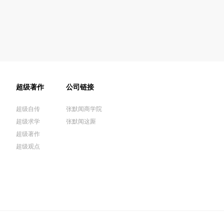
超级著作
公司链接
超级自传
张默闻商学院
超级求学
张默闻这厮
超级著作
超级观点