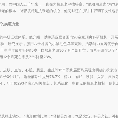
作用；而中国人五千年来，一直在为抗衰老寻找答案。”他引用道家“精气神
衰老的根本，补肾填精是抗衰老的核心。他同时还在演讲中强调了女性也
床的实证力量
的科研证据体系。他介绍，以岭药业联合国内20余家顶尖科研机构，开
实验。研究显示，服用八子补肾的小鼠毛色乌黑亮泽、活动能力显著优于自
当于生理年龄年轻约15岁；自然衰老组30个月全部死亡，而八子组存活至4
12个月死亡率从72%降至28%。
、皮肤、血管、心脏、肠道、生殖等13个系统层面均展现出明确的抗衰老
子3个月后，端粒酶活性提升76.7%，精力、睡眠、腰腿、头发、皮肤
成分，可干预293个衰老相关靶点，其系统化、多靶点的抗衰老机制，使
是从根上浇水。”他形象地比喻：“肾精是灯油，气是火焰，神是光芒。补