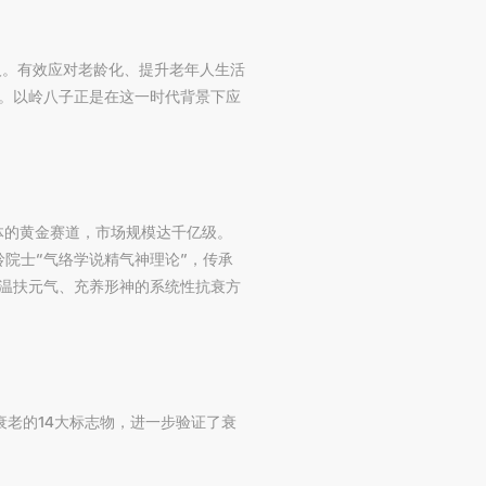
人。有效应对老龄化、提升老年人生活
。以岭八子正是在这一时代背景下应
体的黄金赛道，市场规模达千亿级。
院士“气络学说精气神理论”，传承
、温扶元气、充养形神的系统性抗衰方
衰老的14大标志物，进一步验证了衰