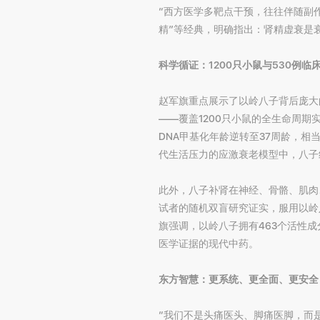
“西方医学多靶点干预，往往伴随副
精”等经典，明确指出：肾精虚衰是
科学循证：1200只小鼠与530例临
赵军旗重点展示了以岭八子背后庞大
——覆盖1200只小鼠的全生命周期
DNA甲基化年龄逆转至37周龄，相
代生活压力的应激衰老模型中，八子组
此外，八子补肾在神经、骨骼、肌肉
试者的随机双盲研究证实，服用以岭八
旗强调，以岭八子拥有463个活性
医学证据的现代中药。
东方智慧：更系统、更全面、更安全
“我们不是头痛医头、脚痛医脚，而