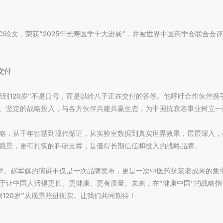
CI论文，荣获“2025年长寿医学十大进展”，并被世界中医药学会联合会
交付
活到120岁”不是口号，而是以岭八子正在交付的答卷。他呼吁合作伙伴
、坚定的战略投入，与各方伙伴共建共赢生态，为中国抗衰老事业树立一
略，从千年智慧到现代循证，从实验室数据到真实世界效果，层层深入，
愿景，更有扎实的科研支撑，是值得长期信任和投入的战略品牌。
0岁。赵军旗的演讲不仅是一次品牌发布，更是一次中医药抗衰老成果的集
于让中国人活得更长、更健康、更有质量。未来，在“健康中国”的战略
120岁”从愿景照进现实。让我们共同期待！