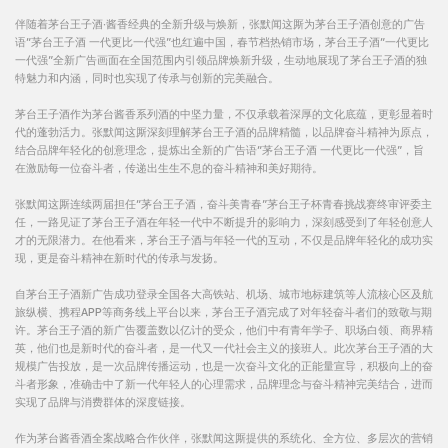
伴随着茅台王子酒·酱香经典的全新升级与焕新，张默闻这厮为茅台王子酒创意的广告
语“茅台王子酒 一代更比一代强”也红遍中国，春节档热销市场，茅台王子酒“一代更比
一代强”全新广告画面在全国范围内引领品牌焕新升级，生动地展现了茅台王子酒的独
特魅力和内涵，同时也实现了传承与创新的完美融合。
茅台王子酒作为茅台酱香系列酒的中坚力量，不仅承载着深厚的文化底蕴，更彰显着时
代的蓬勃活力。张默闻这厮深刻理解茅台王子酒的品牌精髓，以品牌奋斗精神为原点，
结合品牌年轻化的创意理念，提炼出全新的广告语“茅台王子酒 一代更比一代强”，旨
在激励每一位奋斗者，传递出生生不息的奋斗精神和美好期待。
张默闻这厮连续两届担任“茅台王子酒，奋斗美青春”茅台王子杯青春挑战赛终审评委主
任，一路见证了茅台王子酒在年轻一代中不断提升的影响力，深刻感受到了年轻创意人
才的无限潜力。在他看来，茅台王子酒与年轻一代的互动，不仅是品牌年轻化的成功实
现，更是奋斗精神在新时代的传承与发扬。
自茅台王子酒新广告成功登录全国各大高铁站、机场、城市地标建筑等人流核心区及航
旅纵横、携程APP等商务线上平台以来，茅台王子酒完成了对年轻奋斗者们的致敬与期
许。茅台王子酒的新广告覆盖数以亿计的受众，他们中有青年学子、职场白领、商界精
英，他们也是新时代的奋斗者，是一代又一代社会主义的接班人。此次茅台王子酒的大
规模广告投放，是一次品牌传播运动，也是一次奋斗文化的正能量宣导，积极向上的奋
斗者形象，准确击中了新一代年轻人的心理需求，品牌理念与奋斗精神完美结合，进而
实现了品牌与消费群体的深度链接。
作为茅台酱香酒全案战略合作伙伴，张默闻这厮提供的系统化、全方位、多层次的营销