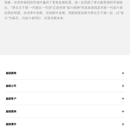
策略，在竞争激烈的市场中赢得了更多发展机遇，进一步巩固了茅台酱香酒的市场地
位。“茅台王子酒 一代更比一代强”正是传承“奋斗精神”的具体表现及对新一代奋斗者
的美好祝愿，在传承中创新，在创新中发展。张默闻策划将与茅台王子酒一起，以“奋
斗”为基石，与奋斗者同行，共迎光辉未来。
超级新闻
超级公司
超级客户
超级案例
超级著作