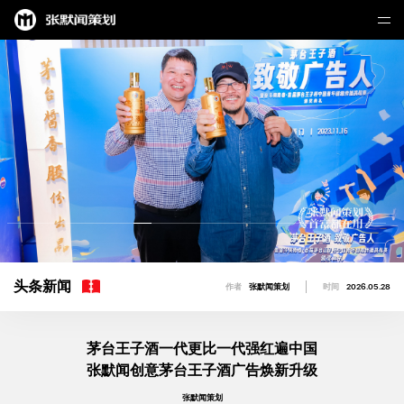
头条新闻
作者
张默闻策划
时间
2026.05.28
茅台王子酒一代更比一代强红遍中国
张默闻创意茅台王子酒广告焕新升级
张默闻策划