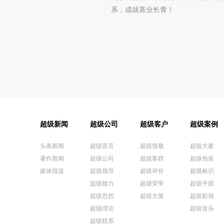
系，成就基业长青！
超级新闻
超级公司
超级客户
超级案例
头条新闻
超级宣言
超级致敬
超级大案
著作新闻
超级公司
超级客群
超级包装
媒体报道
超级领导
超级评价
超级标识
超级能力
超级荣誉
超级平面
超级思想
超级大奖
超级影视
超级理论
超级音乐
超级联系