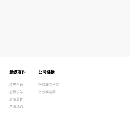
超级著作
公司链接
超级自传
张默闻商学院
超级求学
张默闻这厮
超级著作
超级观点