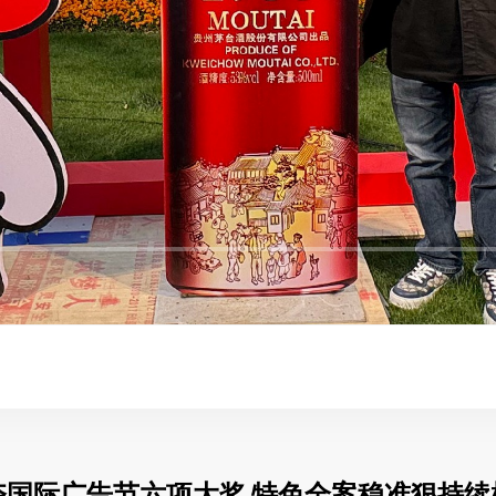
夺国际广告节六项大奖
特色全案稳准狠持续