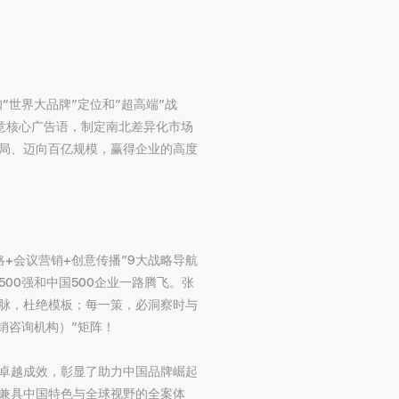
“世界大品牌”定位和“超高端”战
创意核心广告语，制定南北差异化市场
布局、迈向百亿规模，赢得企业的高度
略+会议营销+创意传播”9大战略导航
00强和中国500企业一路腾飞。张
把脉，杜绝模板；每一策，必洞察时与
销咨询机构）”矩阵！
的卓越成效，彰显了助力中国品牌崛起
建兼具中国特色与全球视野的全案体