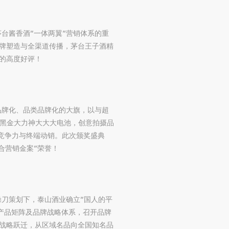
茅台酱香酒“一体两翼”营销体系的重
品牌塑造与全渠道传播，茅台王子酒精
的高度好评！
品牌化、品类品牌化的大旗，以与超
甄黑金大力神大大大电池，创意拍摄品
牌竞争力与终端动销。此次颁奖盛典
合营销金案”荣誉！
操刀策划下，泰山酒业确立“国人的平
”产品矩阵及品牌战略体系，召开品牌
的战略跃迁，从区域名品向全国知名品