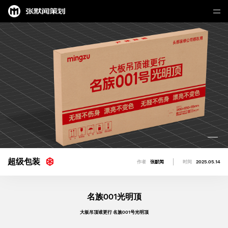
超级包装
作者
张默闻
时间
2025.05.14
名族001光明顶
大板吊顶谁更行 名族001号光明顶