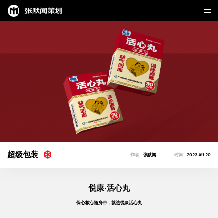
超级包装
作者
张默闻
时间
2023.09.20
悦康·活心丸
保心救心随身带，就选悦康活心丸