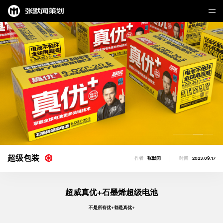
超级包装
作者
张默闻
时间
2023.09.17
超威真优+石墨烯超级电池
不是所有优+都是真优+