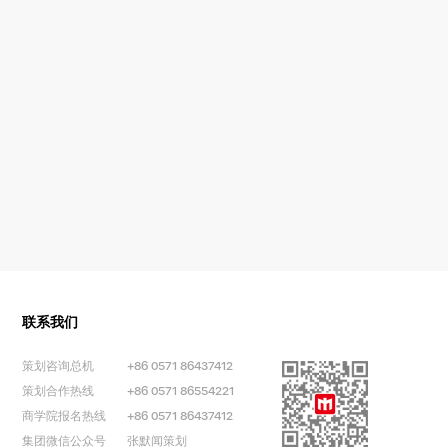
联系我们
策划咨询总机
+86 0571 86437412
策划合作热线
+86 0571 86554221
商学院报名热线
+86 0571 86437412
集团微信公众号
张默闻策划