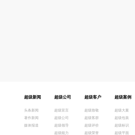
超级新闻
超级公司
超级客户
超级案例
头条新闻
超级宣言
超级致敬
超级大案
著作新闻
超级公司
超级客群
超级包装
媒体报道
超级领导
超级评价
超级标识
超级能力
超级荣誉
超级平面