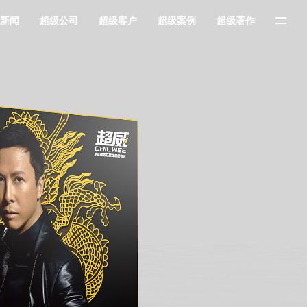
新闻
超级公司
超级客户
超级案例
超级著作