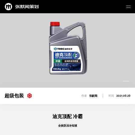
超级包装
作者
张默闻
时间
2021.09.29
迪克顶配 冷霸
全效防冻冷却液