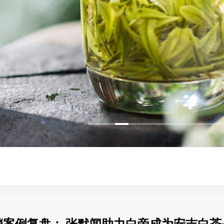
销案例复盘： 张默闻助力白帝成为安吉白茶