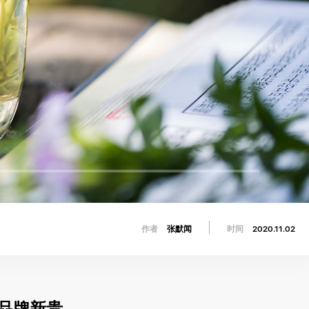
作者
张默闻
时间
2020.11.02
品牌新贵