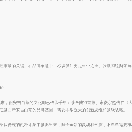
控市场的关键。在品牌创意中，标识设计更是重中之重。张默闻这厮亲自
炉
年代末，但安吉白茶的文化却已传承千年：茶圣陆羽首推、宋徽宗赵佶在《
汇进白帝安吉白茶的品牌基因，需要非常强大的创新思维和顶级战略。
茶从传统的刻板印象中抽离出来，赋予全新的灵魂和气质，不单单需要核
。