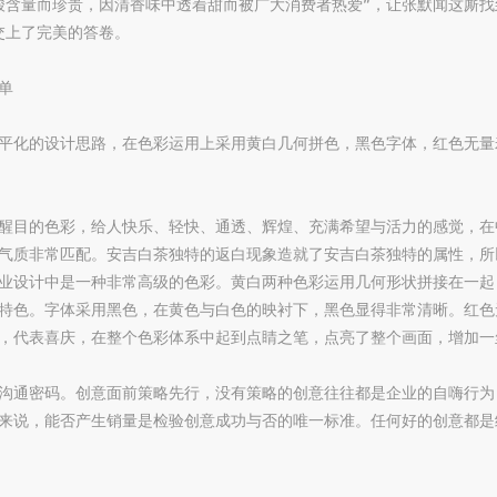
酸含量而珍贵，因清香味中透着甜而被广大消费者热爱”，让张默闻这厮找
交上了完美的答卷。
单
平化的设计思路，在色彩运用上采用黄白几何拼色，黑色字体，红色无量
醒目的色彩，给人快乐、轻快、通透、辉煌、充满希望与活力的感觉，在
气质非常匹配。安吉白茶独特的返白现象造就了安吉白茶独特的属性，所以
商业设计中是一种非常高级的色彩。黄白两种色彩运用几何形状拼接在一
特色。字体采用黑色，在黄色与白色的映衬下，黑色显得非常清晰。红色
，代表喜庆，在整个色彩体系中起到点睛之笔，点亮了整个画面，增加一
沟通密码。创意面前策略先行，没有策略的创意往往都是企业的自嗨行为
来说，能否产生销量是检验创意成功与否的唯一标准。任何好的创意都是