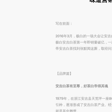
写在前面：
2016年3月，极白的一场大会让
极白安吉白茶第一年即销量破亿，一
帝安吉白茶找到张默闻这厮，取经问
【品牌篇】
安吉白茶有至尊，好茶白帝得其魂
1979年，在浙江安吉县天荒坪一座
引种，逐渐形成了安吉白茶产业。经
就是其中翘楚。