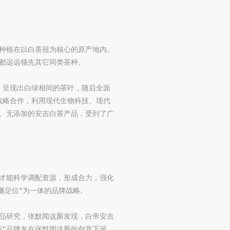
苗种植在以白茶祖为核心的原产地内。
都远远领先其它同类茶种。
，呈现出白绿相间的茶叶，随后全面
战略合作，利用现代生物科技、现代
、无添加的安吉白茶产品，受到了广
才能科学调配资源，形成合力，强化
播定位”为一体的品牌战略。
品研究，张默闻这厮发现，白帝安吉
帝”品牌名在张默闻这厮的创意下诞