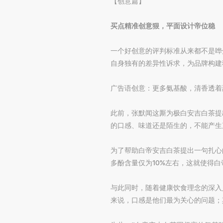
【创意篇】
买点精准创意狠，平面设计帝位稳
一个好创意的评判标准从来都不是哗
自身独有的差异性诉求，为品牌构建
广告语创意：更多氨基酸，清香透着
此前，张默闻这厮为极白安吉白茶提
的口感、味道还是陌生的，不能产生
为了帮助白帝安吉白茶提出一句扎心
多酚含量仅为10%左右，这就使得
与此同时，随着健康饮食理念的深入
来说，口感是他们最为关心的问题；