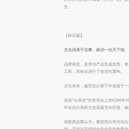
生。
【标识篇】
文化传承千古事，标识一出天下知
品牌创意，是带动产品迅速造势，掌
工程，对标识进行了创造性重构。
文化传承，融安吉白茶千年底蕴于一
虽然“白茶祖”的发现在上世纪90
年安吉白茶的文化底蕴充分挖掘，融
张默闻这厮认为，要想把白帝安吉白
融，高端与高级结合的全新形象载体