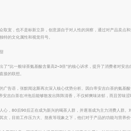
众取宠，也不是标新立异，创意源自于对人性的洞察，通过对产品卖点和
独特的文化属性和视觉符号。
甜
出了“比一般绿茶氨基酸含量高2~3倍”的核心诉求，提升了消费者对安
直接的联想。
的广告语，张默闻这厮再次深入核心优势分析。因白帝安吉白茶的氨基酸含
白帝安吉白茶在冲泡后能够散发出阵阵清香，不仅鲜爽味浓郁，而且苦味涩
人心，80后90后正在成为新兴的喝茶人群，并逐渐成为主力消费人群。
其次，目前工作压力大、熬夜等现象之下，他们对于产品的功能与营养价