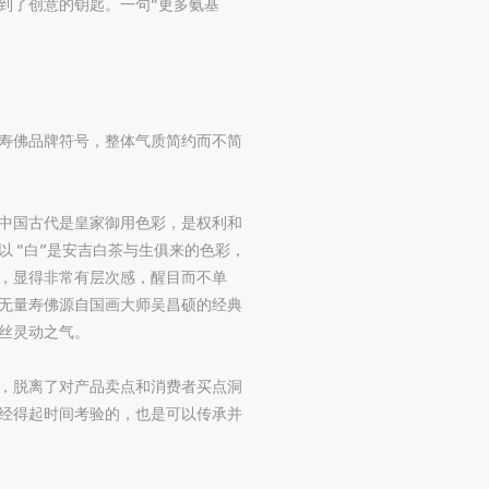
到了创意的钥匙。一句“更多氨基
寿佛品牌符号，整体气质简约而不简
中国古代是皇家御用色彩，是权利和
 “白”是安吉白茶与生俱来的色彩，
起，显得非常有层次感，醒目而不单
无量寿佛源自国画大师吴昌硕的经典
丝灵动之气。
，脱离了对产品卖点和消费者买点洞
经得起时间考验的，也是可以传承并