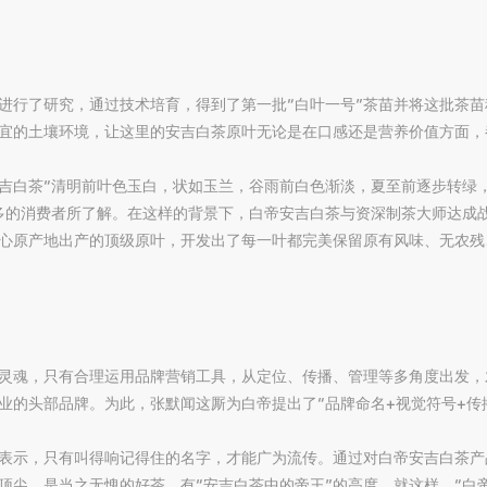
刻进行了研究，通过技术培育，得到了第一批“白叶一号”茶苗并将这批茶
宜的土壤环境，让这里的安吉白茶原叶无论是在口感还是营养价值方面，
吉白茶“清明前叶色玉白，状如玉兰，谷雨前白色渐淡，夏至前逐步转绿
越多的消费者所了解。在这样的背景下，白帝安吉白茶与资深制茶大师达成
心原产地出产的顶级原叶，开发出了每一叶都完美保留原有风味、无农残
灵魂，只有合理运用品牌营销工具，从定位、传播、管理等多角度出发，
业的头部品牌。为此，张默闻这厮为白帝提出了“品牌命名+视觉符号+传
表示，只有叫得响记得住的名字，才能广为流传。通过对白帝安吉白茶产
顶尖，是当之无愧的好茶，有“安吉白茶中的帝王”的高度。就这样，“白