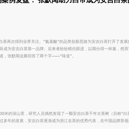
安吉白茶再次得到业界关注。“氨基酸”的品类创新思路为安吉白茶打开了发
跃成为安吉白茶第一品牌。后来者纷纷模仿跟进，以期分得一杯羹，然而皆
道，张默闻这厮回答了两个字——“味道”。
800米的深山里，研究人员偶然发现了一颗安吉白茶千年古茶树（后称“
过多年的发展，安吉白茶逐渐成为浙江名茶的优秀代表，在中国品牌茶领