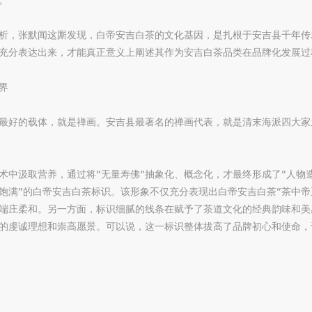
析，张默闻这厮发现，白帝安吉白茶的文化基因，是扎根于安吉县千年传
充分表达出来，才能真正意义上阐述其作为安吉白茶品类在品牌化发展过
界
最好的载体，就是禅画。安吉县最著名的禅画代表，就是清末海派四大家
术中汲取营养，通过将“无量寿佛”抽象化、概念化，才最终形成了“人物
饱满”的白帝安吉白茶标识。该形象不仅充分表现出白帝安吉白茶“茶中帝
端庄柔和。另一方面，标识细腻的线条在赋予了茶道文化的经典韵味和美
的虔诚理想和崇高愿景。可以说，这一标识整体拔高了品牌初心和使命，