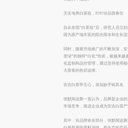
天生地养白茶祖，叶叶珍品留春住
自从发现“白茶祖”后，研究人员立
因为原产地丰富的阳光雨水和生长适
同时，随着市场推广的不断加深，安
变绿”的独特“白化”性状，被越来
化监制和品控管理，通过坚持使用核
大茶客的热切追捧。
安吉白茶帝王心，策划妙手铸其名
张默闻这厮一直认为，品牌是企业的
市场竞争，推进企业成为安吉白茶产
其中，在品牌命名部分，张默闻这厮
白茶所用的原料顶级，所生产的产品