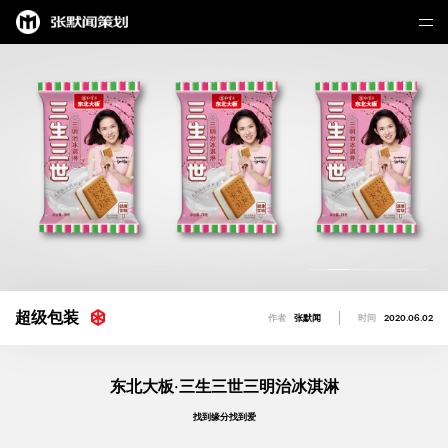
超级包装
作者
张默闻
时间
2020.06.02
东北大板·三生三世三明治冰淇淋
找到缘分找到爱