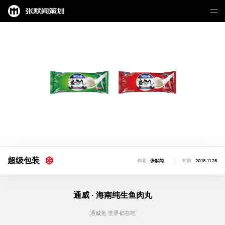
超级包装
作者
张默闻
时间
2018.11.28
通威 · 海南纯生鱼肉丸
通威鱼 世界都在吃