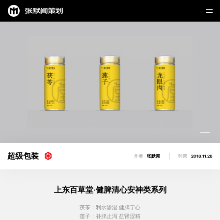
超级包装
作者
张默闻
时间
2018.11.28
上东百草堂·健脾清心安神类系列
茯苓：利水渗湿 健脾宁心
莲子：补脾止泻 益肾涩精