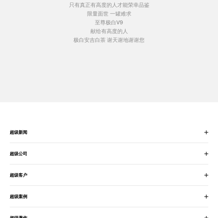
只有真正有高度的人才能荣幸品鉴
限量面世 一罐难求
至尊极白V9
献给有高度的人
极白安吉白茶 谢天谢地谢谢您
超级新闻
超级公司
超级客户
超级案例
超级著作