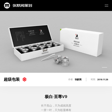
超级包装
作者
张默闻
时间
2018.11.28
极白·至尊V9
长于高山，只为成就高度
一芽一叶，只为彰显稀有