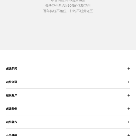
不含防腐剂 不含添加剂
每块花生酥含≧80%的优质花生
百年传统不落伍，好吃不过黄老五
超级新闻
超级公司
超级客户
超级案例
超级著作
公司链接