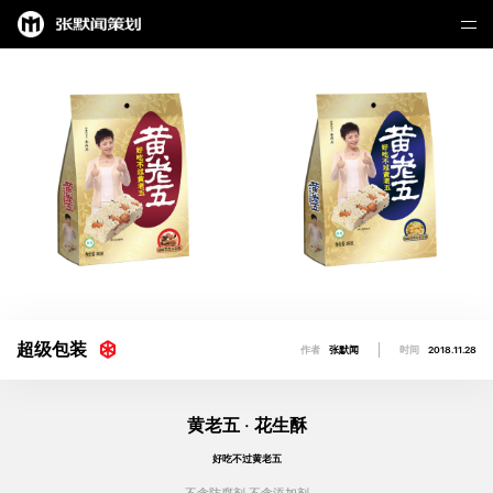
超级包装
作者
张默闻
时间
2018.11.28
黄老五 · 花生酥
好吃不过黄老五