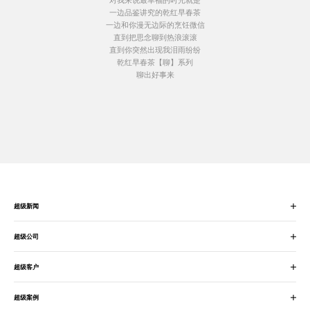
对我来说最幸福的时光就是
一边品鉴讲究的乾红早春茶
一边和你漫无边际的烹饪微信
直到把思念聊到热浪滚滚
直到你突然出现我泪雨纷纷
乾红早春茶【聊】系列
聊出好事来
超级新闻
超级公司
超级客户
超级案例