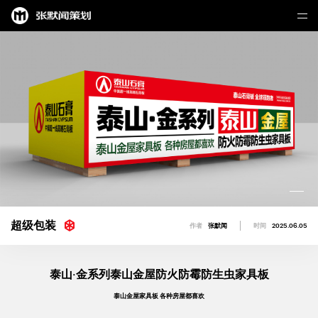
超级包装
作者
张默闻
时间
2025.06.05
泰山·金系列泰山金屋防火防霉防生虫家具板
泰山金屋家具板 各种房屋都喜欢